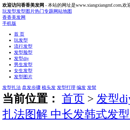
欢迎访问香香美发网
- 本站的网址是www.xiangxiangmf.com,
玩发型
发型图片
热门专题
网站地图
香香美发网
手机版
首 页
玩发型
流行发型
发型脸型
发型diy
男生发型
女生发型
发型图片
发型扎法
盘发步骤
梳头发
发型打理
编发
发髻
当前位置：
首页
>
发型di
扎法图解 中长发韩式发型