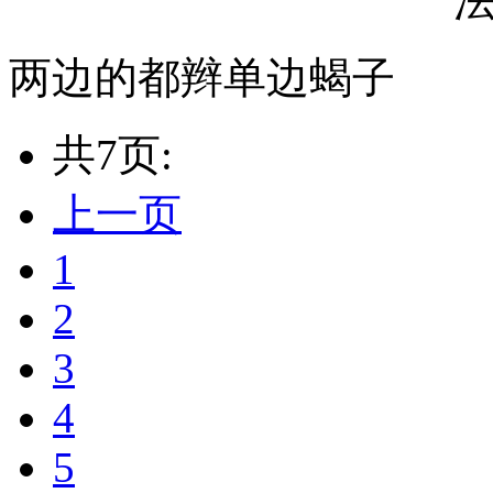
两边的都辫单边蝎子
共7页:
上一页
1
2
3
4
5