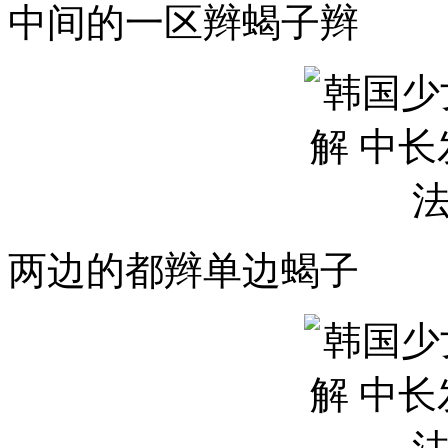
中间的一区辫蝎子辫
两边的都辫单边蝎子